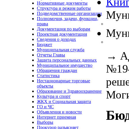
Книг
Нормативные документы
Структура и режим работы
Муни
Подведомственные организации
Полномочия, задачи, функции,
права
Документация по выборам
Муни
Проектная документация
Сведения о доходах
Бюджет
Муниципальная служба
→
А
Отчеты Главы
Защита персональных данных
№194
Муниципальное имущество
Обращения граждан
Статистика
реше
Нестационарные торговые
объекты
Моги
Образование и Здравоохранение
Культура и спорт
ЖКХ и Социальная защита
ГО и ЧС
Бю
Объявления и новости
Интернет приемная
Выборы
Прокурор разъясняет