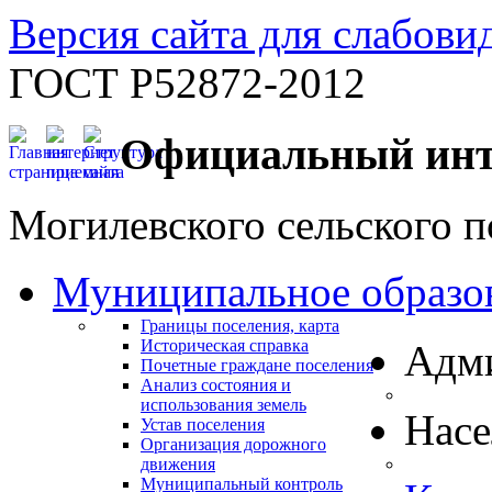
Версия сайта для слабов
ГОСТ Р52872-2012
Официальный инт
Могилевского сельского п
Муниципальное образо
Границы поселения, карта
Историческая справка
Адм
Почетные граждане поселения
Анализ состояния и
использования земель
Нас
Устав поселения
Организация дорожного
движения
Муниципальный контроль