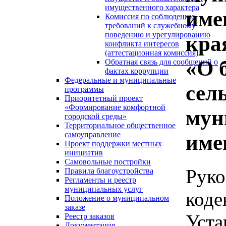
имущественного характера
име
Комиссия по соблюдению
требований к служебному
поведению и урегулированию
кра
конфликта интересов
(аттестационная комиссия)
«О 
Обратная связь для сообщений о
фактах коррупции
Федеральные и муниципальные
сел
программы
Приоритетный проект
«Формирование комфортной
мун
городской среды»
Территориальное общественное
самоуправление
име
Проект поддержки местных
инициатив
Самовольные постройки
Рук
Правила благоустройства
Регламенты и реестр
муниципальных услуг
код
Положение о муниципальном
заказе
Уст
Реестр заказов
Документация