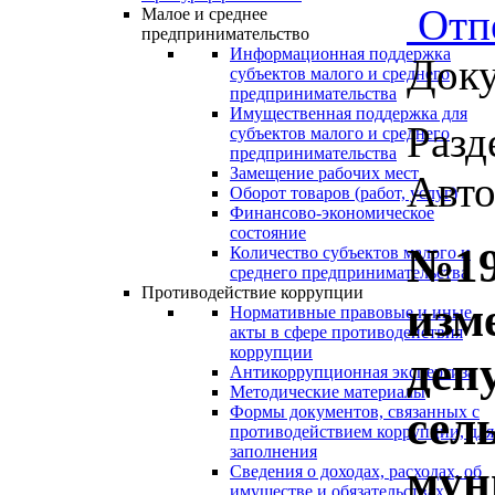
Отп
Малое и среднее
предпринимательство
Информационная поддержка
Доку
субъектов малого и среднего
предпринимательства
Имущественная поддержка для
Разд
субъектов малого и среднего
предпринимательства
Замещение рабочих мест
Авто
Оборот товаров (работ, услуг)
Финансово-экономическое
состояние
№19
Количество субъектов малого и
среднего предпринимательства
Противодействие коррупции
изм
Нормативные правовые и иные
акты в сфере противодействия
коррупции
деп
Антикоррупционная экспертиза
Методические материалы
сел
Формы документов, связанных с
противодействием коррупции, для
заполнения
мун
Сведения о доходах, расходах, об
имуществе и обязательствах