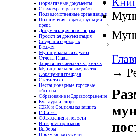
Книг
Нормативные документы
Структура и режим работы
Муни
Подведомственные организации
Полномочия, задачи, функции,
права
Документация по выборам
Муни
Проектная документация
Сведения о доходах
Бюджет
Муниципальная служба
Глав
Отчеты Главы
Защита персональных данных
→
Р
Муниципальное имущество
Обращения граждан
Статистика
Нестационарные торговые
Раз
объекты
Образование и Здравоохранение
Культура и спорт
мун
ЖКХ и Социальная защита
ГО и ЧС
Объявления и новости
пос
Интернет приемная
Выборы
Прокурор разъясняет