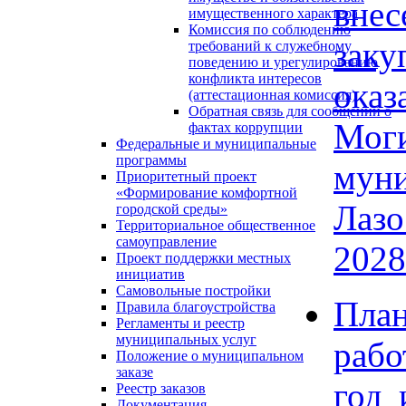
внес
имущественного характера
Комиссия по соблюдению
заку
требований к служебному
поведению и урегулированию
конфликта интересов
ока
(аттестационная комиссия)
Обратная связь для сообщений о
Моги
фактах коррупции
Федеральные и муниципальные
программы
мун
Приоритетный проект
«Формирование комфортной
Лазо
городской среды»
Территориальное общественное
самоуправление
2028
Проект поддержки местных
инициатив
Самовольные постройки
Пла
Правила благоустройства
Регламенты и реестр
муниципальных услуг
рабо
Положение о муниципальном
заказе
год 
Реестр заказов
Документация