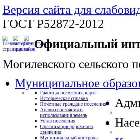
Версия сайта для слабов
ГОСТ Р52872-2012
Официальный инт
Могилевского сельского п
Муниципальное образо
Границы поселения, карта
Историческая справка
Адм
Почетные граждане поселения
Анализ состояния и
использования земель
Нас
Устав поселения
Организация дорожного
движения
Муниципальный контроль