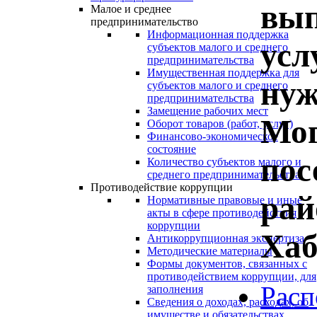
вып
Малое и среднее
предпринимательство
Информационная поддержка
усл
субъектов малого и среднего
предпринимательства
Имущественная поддержка для
нуж
субъектов малого и среднего
предпринимательства
Замещение рабочих мест
Мог
Оборот товаров (работ, услуг)
Финансово-экономическое
состояние
пос
Количество субъектов малого и
среднего предпринимательства
Противодействие коррупции
рай
Нормативные правовые и иные
акты в сфере противодействия
коррупции
Хаб
Антикоррупционная экспертиза
Методические материалы
Формы документов, связанных с
противодействием коррупции, для
Расп
заполнения
Сведения о доходах, расходах, об
имуществе и обязательствах