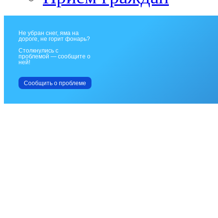
Не убран снег, яма на
дороге, не горит фонарь?
Столкнулись с
проблемой — сообщите о
ней!
Сообщить о проблеме