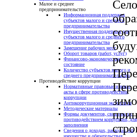
Село
Малое и среднее
предпринимательство
обра
Информационная поддержка
субъектов малого и среднего
предпринимательства
соот
Имущественная поддержка для
субъектов малого и среднего
буду
предпринимательства
Замещение рабочих мест
Оборот товаров (работ, услуг)
реко
Финансово-экономическое
состояние
Пере
Количество субъектов малого и
среднего предпринимательства
Противодействие коррупции
Пере
Нормативные правовые и иные
акты в сфере противодействия
зимо
коррупции
Антикоррупционная экспертиза
Методические материалы
прин
Формы документов, связанных с
противодействием коррупции, для
стро
заполнения
Сведения о доходах, расходах, об
имуществе и обязательствах