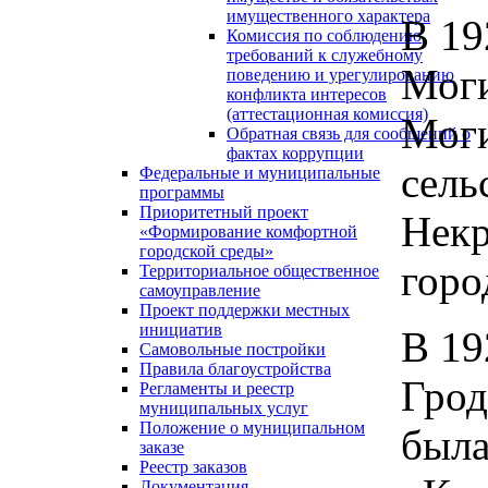
имущественного характера
В 19
Комиссия по соблюдению
требований к служебному
Моги
поведению и урегулированию
конфликта интересов
(аттестационная комиссия)
Моги
Обратная связь для сообщений о
фактах коррупции
сель
Федеральные и муниципальные
программы
Приоритетный проект
Некр
«Формирование комфортной
городской среды»
горо
Территориальное общественное
самоуправление
Проект поддержки местных
инициатив
В 19
Самовольные постройки
Правила благоустройства
Грод
Регламенты и реестр
муниципальных услуг
Положение о муниципальном
была
заказе
Реестр заказов
Документация