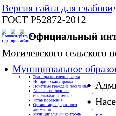
Версия сайта для слабов
ГОСТ Р52872-2012
Официальный инт
Могилевского сельского п
Муниципальное образо
Границы поселения, карта
Историческая справка
Адм
Почетные граждане поселения
Анализ состояния и
использования земель
Нас
Устав поселения
Организация дорожного
движения
Муниципальный контроль