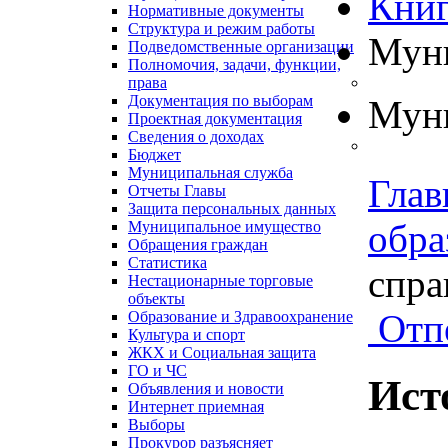
Книг
Нормативные документы
Структура и режим работы
Муни
Подведомственные организации
Полномочия, задачи, функции,
права
Документация по выборам
Муни
Проектная документация
Сведения о доходах
Бюджет
Муниципальная служба
Глав
Отчеты Главы
Защита персональных данных
обра
Муниципальное имущество
Обращения граждан
Статистика
справ
Нестационарные торговые
объекты
Отп
Образование и Здравоохранение
Культура и спорт
ЖКХ и Социальная защита
ГО и ЧС
Ист
Объявления и новости
Интернет приемная
Выборы
Прокурор разъясняет