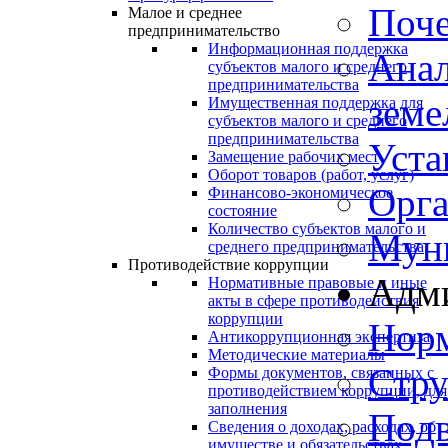
Поче
Малое и среднее
предпринимательство
Информационная поддержка
Анал
субъектов малого и среднего
предпринимательства
земе
Имущественная поддержка для
субъектов малого и среднего
предпринимательства
Уста
Замещение рабочих мест
Оборот товаров (работ, услуг)
Орга
Финансово-экономическое
состояние
Количество субъектов малого и
Мун
среднего предпринимательства
Противодействие коррупции
Адм
Нормативные правовые и иные
акты в сфере противодействия
коррупции
Нор
Антикоррупционная экспертиза
Методические материалы
Стру
Формы документов, связанных с
противодействием коррупции, для
заполнения
Подв
Сведения о доходах, расходах, об
имуществе и обязательствах