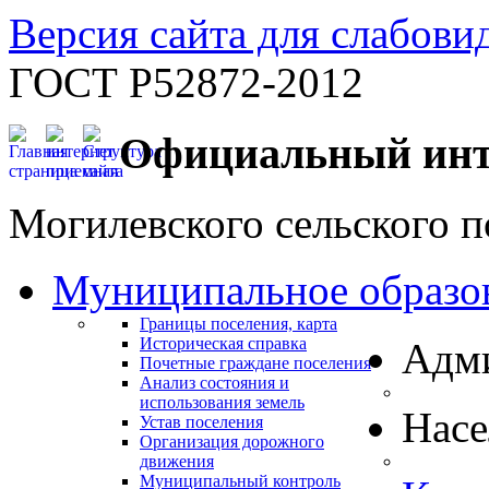
Версия сайта для слабов
ГОСТ Р52872-2012
Официальный инт
Могилевского сельского п
Муниципальное образо
Границы поселения, карта
Историческая справка
Адм
Почетные граждане поселения
Анализ состояния и
использования земель
Нас
Устав поселения
Организация дорожного
движения
Муниципальный контроль