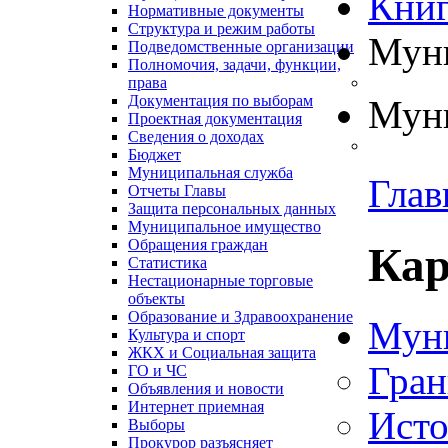
Книг
Нормативные документы
Структура и режим работы
Муни
Подведомственные организации
Полномочия, задачи, функции,
права
Документация по выборам
Муни
Проектная документация
Сведения о доходах
Бюджет
Муниципальная служба
Глав
Отчеты Главы
Защита персональных данных
Муниципальное имущество
Обращения граждан
Кар
Статистика
Нестационарные торговые
объекты
Образование и Здравоохранение
Муни
Культура и спорт
ЖКХ и Социальная защита
Гран
ГО и ЧС
Объявления и новости
Интернет приемная
Исто
Выборы
Прокурор разъясняет