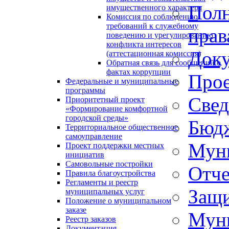
Полн
имущественного характера
Комиссия по соблюдению
требований к служебному
прав
поведению и урегулированию
конфликта интересов
Доку
(аттестационная комиссия)
Обратная связь для сообщений о
фактах коррупции
Прое
Федеральные и муниципальные
программы
Свед
Приоритетный проект
«Формирование комфортной
городской среды»
Бюд
Территориальное общественное
самоуправление
Муни
Проект поддержки местных
инициатив
Самовольные постройки
Отче
Правила благоустройства
Регламенты и реестр
Защи
муниципальных услуг
Положение о муниципальном
заказе
Мун
Реестр заказов
Документация