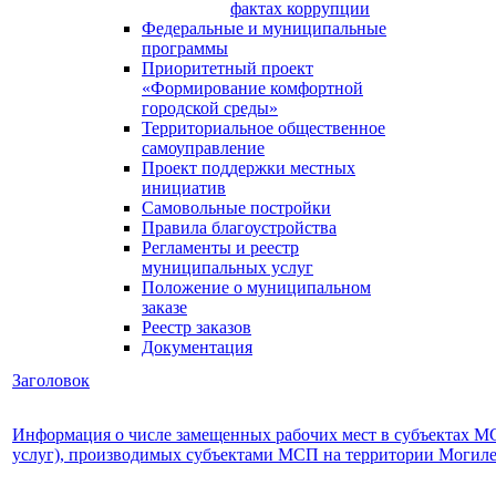
фактах коррупции
Федеральные и муниципальные
программы
Приоритетный проект
«Формирование комфортной
городской среды»
Территориальное общественное
самоуправление
Проект поддержки местных
инициатив
Самовольные постройки
Правила благоустройства
Регламенты и реестр
муниципальных услуг
Положение о муниципальном
заказе
Реестр заказов
Документация
Заголовок
Информация о числе замещенных рабочих мест в субъектах МСП
услуг), производимых субъектами МСП на территории Могилев