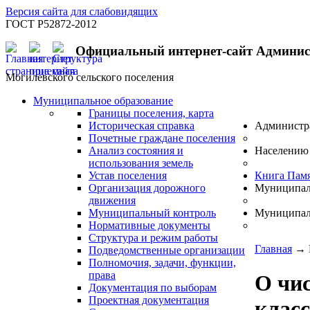
Версия сайта для слабовидящих
ГОСТ Р52872-2012
Официальный интернет-сайт Админи
Могилевского сельского поселения
Муниципальное образование
Границы поселения, карта
Историческая справка
Администр
Почетные граждане поселения
Анализ состояния и
Населению
использования земель
Устав поселения
Книга Пам
Организация дорожного
Муниципал
движения
Муниципальный контроль
Муниципал
Нормативные документы
Структура и режим работы
Главная
→
Подведомственные организации
Полномочия, задачи, функции,
права
О чис
Документация по выборам
Проектная документация
клас