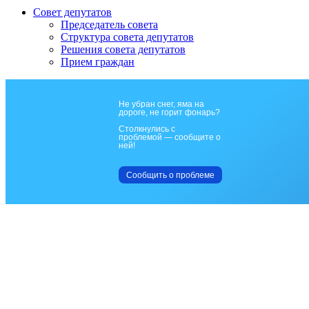
Совет депутатов
Председатель совета
Структура совета депутатов
Решения совета депутатов
Прием граждан
Не убран снег, яма на
дороге, не горит фонарь?
Столкнулись с
проблемой — сообщите о
ней!
Сообщить о проблеме