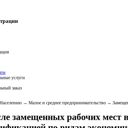
страции
ация
яти
ьные услуги
ьный заказ
Населению
→
Малое и среднее предпринимательство
→
Замещен
ле замещенных рабочих мест в
сификацией по видам экономич