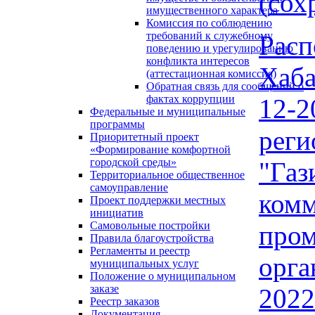
(сох
имущественного характера
Комиссия по соблюдению
требований к служебному
Рас
поведению и урегулированию
конфликта интересов
Хаба
(аттестационная комиссия)
Обратная связь для сообщений о
фактах коррупции
12-2
Федеральные и муниципальные
программы
ре
Приоритетный проект
«Формирование комфортной
городской среды»
"Г
Территориальное общественное
самоуправление
ком
Проект поддержки местных
инициатив
Самовольные постройки
пр
Правила благоустройства
Регламенты и реестр
орга
муниципальных услуг
Положение о муниципальном
заказе
202
Реестр заказов
Документация