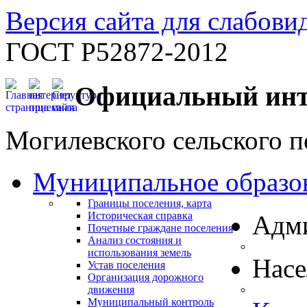
Версия сайта для слабов
ГОСТ Р52872-2012
Официальный инт
Могилевского сельского п
Муниципальное образо
Границы поселения, карта
Историческая справка
Адм
Почетные граждане поселения
Анализ состояния и
использования земель
Нас
Устав поселения
Организация дорожного
движения
Муниципальный контроль