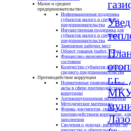
гази
Малое и среднее
предпринимательство
Информационная поддержка
Увед
субъектов малого и среднего
предпринимательства
Имущественная поддержка для
тепл
субъектов малого и среднего
предпринимательства
Замещение рабочих мест
Пла
Оборот товаров (работ, услуг)
Финансово-экономическое
состояние
отоп
Количество субъектов малого и
среднего предпринимательства
г.г.
Противодействие коррупции
Нормативные правовые и иные
акты в сфере противодействия
МК
коррупции
Антикоррупционная экспертиза
мун
Методические материалы
Формы документов, связанных с
противодействием коррупции, для
Ла
заполнения
Сведения о доходах, расходах, об
имуществе и обязательствах