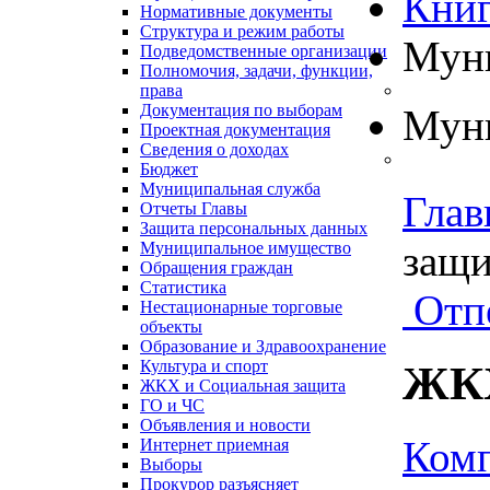
Книг
Нормативные документы
Структура и режим работы
Муни
Подведомственные организации
Полномочия, задачи, функции,
права
Документация по выборам
Муни
Проектная документация
Сведения о доходах
Бюджет
Муниципальная служба
Глав
Отчеты Главы
Защита персональных данных
защит
Муниципальное имущество
Обращения граждан
Статистика
Отп
Нестационарные торговые
объекты
Образование и Здравоохранение
Культура и спорт
ЖКХ
ЖКХ и Социальная защита
ГО и ЧС
Объявления и новости
Ко
Интернет приемная
Выборы
Прокурор разъясняет