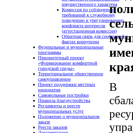
пол
имущественного характера
Комиссия по соблюдению
требований к служебному
сел
поведению и урегулированию
конфликта интересов
(аттестационная комиссия)
мун
Обратная связь для сообщений о
фактах коррупции
Федеральные и муниципальные
име
программы
Приоритетный проект
кра
«Формирование комфортной
городской среды»
Территориальное общественное
самоуправление
В 
Проект поддержки местных
инициатив
Самовольные постройки
сба
Правила благоустройства
Регламенты и реестр
рес
муниципальных услуг
Положение о муниципальном
заказе
упр
Реестр заказов
Документация