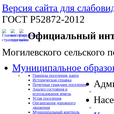
Версия сайта для слабов
ГОСТ Р52872-2012
Официальный инт
Могилевского сельского п
Муниципальное образо
Границы поселения, карта
Историческая справка
Адм
Почетные граждане поселения
Анализ состояния и
использования земель
Нас
Устав поселения
Организация дорожного
движения
Муниципальный контроль