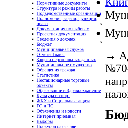
Книг
Нормативные документы
Структура и режим работы
Муни
Подведомственные организации
Полномочия, задачи, функции,
права
Документация по выборам
Муни
Проектная документация
Сведения о доходах
Бюджет
Муниципальная служба
→
А
Отчеты Главы
Защита персональных данных
№70-
Муниципальное имущество
Обращения граждан
Статистика
напр
Нестационарные торговые
объекты
нало
Образование и Здравоохранение
Культура и спорт
ЖКХ и Социальная защита
ГО и ЧС
Бю
Объявления и новости
Интернет приемная
Выборы
Прокурор разъясняет