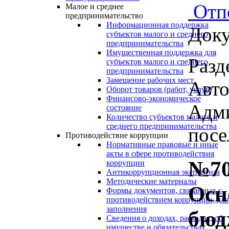
Отп
Малое и среднее
предпринимательство
Информационная поддержка
Доку
субъектов малого и среднего
предпринимательства
Имущественная поддержка для
Разд
субъектов малого и среднего
предпринимательства
Замещение рабочих мест
Авто
Оборот товаров (работ, услуг)
Финансово-экономическое
Адми
состояние
Количество субъектов малого и
среднего предпринимательства
посе
Противодействие коррупции
Нормативные правовые и иные
акты в сфере противодействия
№70
коррупции
Антикоррупционная экспертиза
Методические материалы
Осн
Формы документов, связанных с
противодействием коррупции, для
заполнения
бюд
Сведения о доходах, расходах, об
имуществе и обязательствах