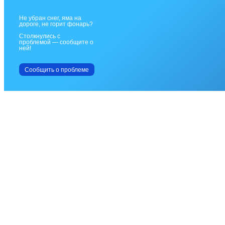
Не убран снег, яма на
дороге, не горит фонарь?
Столкнулись с
проблемой — сообщите о
ней!
Сообщить о проблеме