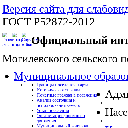
Версия сайта для слабов
ГОСТ Р52872-2012
Официальный инт
Могилевского сельского п
Муниципальное образо
Границы поселения, карта
Историческая справка
Адм
Почетные граждане поселения
Анализ состояния и
использования земель
Нас
Устав поселения
Организация дорожного
движения
Муниципальный контроль