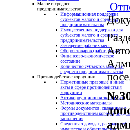
Отп
Малое и среднее
предпринимательство
Информационная поддержка
Доку
субъектов малого и среднего
предпринимательства
Имущественная поддержка для
Разд
субъектов малого и среднего
предпринимательства
Замещение рабочих мест
Авто
Оборот товаров (работ, услуг)
Финансово-экономическое
Адми
состояние
Количество субъектов малого и
среднего предпринимательства
посе
Противодействие коррупции
Нормативные правовые и иные
акты в сфере противодействия
№30
коррупции
Антикоррупционная экспертиза
Методические материалы
доп
Формы документов, связанных с
противодействием коррупции, для
заполнения
адм
Сведения о доходах, расходах, об
имуществе и обязательствах