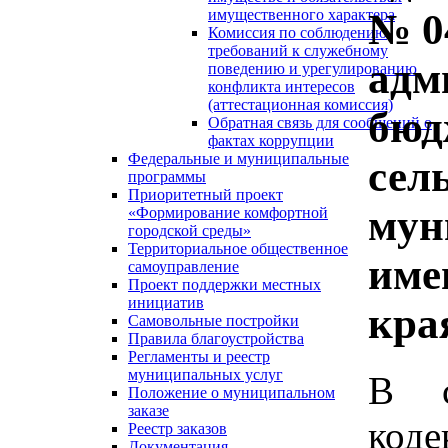
№ 0
имущественного характера
Комиссия по соблюдению
требований к служебному
адм
поведению и урегулированию
конфликта интересов
(аттестационная комиссия)
бюд
Обратная связь для сообщений о
фактах коррупции
Федеральные и муниципальные
сел
программы
Приоритетный проект
мун
«Формирование комфортной
городской среды»
Территориальное общественное
име
самоуправление
Проект поддержки местных
инициатив
кра
Самовольные постройки
Правила благоустройства
Регламенты и реестр
муниципальных услуг
В с
Положение о муниципальном
заказе
код
Реестр заказов
Документация