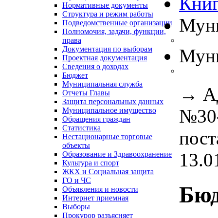
Книг
Нормативные документы
Структура и режим работы
Муни
Подведомственные организации
Полномочия, задачи, функции,
права
Документация по выборам
Муни
Проектная документация
Сведения о доходах
Бюджет
Муниципальная служба
→
А
Отчеты Главы
Защита персональных данных
№30-
Муниципальное имущество
Обращения граждан
Статистика
пост
Нестационарные торговые
объекты
13.0
Образование и Здравоохранение
Культура и спорт
ЖКХ и Социальная защита
ГО и ЧС
Бю
Объявления и новости
Интернет приемная
Выборы
Прокурор разъясняет