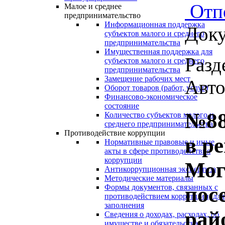
Отп
Малое и среднее
предпринимательство
Информационная поддержка
Доку
субъектов малого и среднего
предпринимательства
Имущественная поддержка для
Разд
субъектов малого и среднего
предпринимательства
Замещение рабочих мест
Авто
Оборот товаров (работ, услуг)
Финансово-экономическое
состояние
№88
Количество субъектов малого и
среднего предпринимательства
Противодействие коррупции
в р
Нормативные правовые и иные
акты в сфере противодействия
коррупции
Мог
Антикоррупционная экспертиза
Методические материалы
пос
Формы документов, связанных с
противодействием коррупции, для
заполнения
рай
Сведения о доходах, расходах, об
имуществе и обязательствах