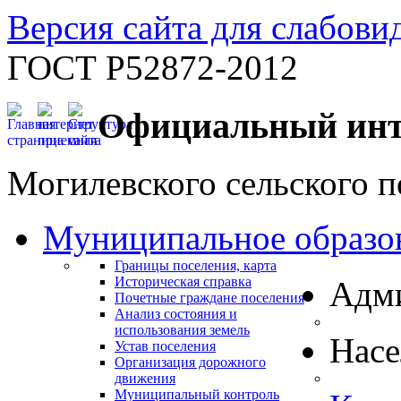
Версия сайта для слабов
ГОСТ Р52872-2012
Официальный инт
Могилевского сельского п
Муниципальное образо
Границы поселения, карта
Историческая справка
Адм
Почетные граждане поселения
Анализ состояния и
использования земель
Нас
Устав поселения
Организация дорожного
движения
Муниципальный контроль