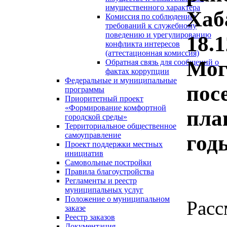
имущественного характера
Хаб
Комиссия по соблюдению
требований к служебному
поведению и урегулированию
18.
конфликта интересов
(аттестационная комиссия)
Мог
Обратная связь для сообщений о
фактах коррупции
Федеральные и муниципальные
пос
программы
Приоритетный проект
«Формирование комфортной
пла
городской среды»
Территориальное общественное
самоуправление
год
Проект поддержки местных
инициатив
Самовольные постройки
Правила благоустройства
Регламенты и реестр
муниципальных услуг
Положение о муниципальном
Рас
заказе
Реестр заказов
Документация