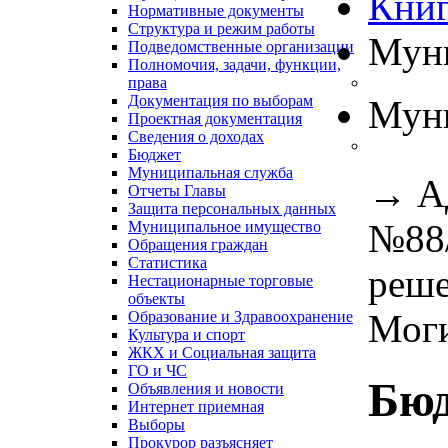
Книг
Нормативные документы
Структура и режим работы
Муни
Подведомственные организации
Полномочия, задачи, функции,
права
Документация по выборам
Муни
Проектная документация
Сведения о доходах
Бюджет
Муниципальная служба
→
А
Отчеты Главы
Защита персональных данных
№88/
Муниципальное имущество
Обращения граждан
Статистика
реше
Нестационарные торговые
объекты
Моги
Образование и Здравоохранение
Культура и спорт
ЖКХ и Социальная защита
ГО и ЧС
Бю
Объявления и новости
Интернет приемная
Выборы
Прокурор разъясняет