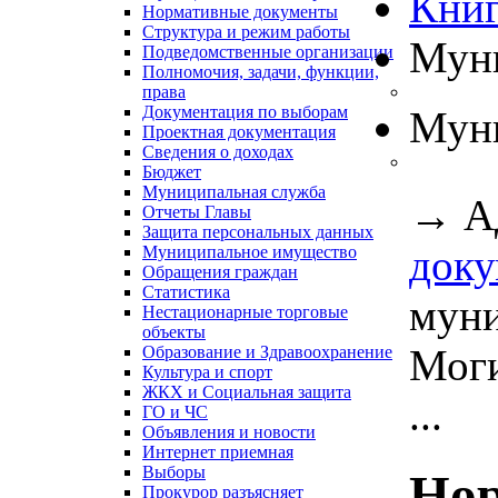
Книг
Нормативные документы
Структура и режим работы
Муни
Подведомственные организации
Полномочия, задачи, функции,
права
Документация по выборам
Муни
Проектная документация
Сведения о доходах
Бюджет
Муниципальная служба
→
А
Отчеты Главы
Защита персональных данных
док
Муниципальное имущество
Обращения граждан
Статистика
муни
Нестационарные торговые
объекты
Моги
Образование и Здравоохранение
Культура и спорт
ЖКХ и Социальная защита
...
ГО и ЧС
Объявления и новости
Интернет приемная
Выборы
Нор
Прокурор разъясняет