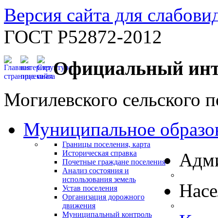
Версия сайта для слабов
ГОСТ Р52872-2012
Официальный инт
Могилевского сельского п
Муниципальное образо
Границы поселения, карта
Историческая справка
Адм
Почетные граждане поселения
Анализ состояния и
использования земель
Нас
Устав поселения
Организация дорожного
движения
Муниципальный контроль