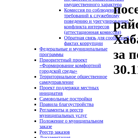
пос
имущественного характера
Комиссия по соблюдению
требований к служебному
рай
поведению и урегулированию
конфликта интересов
(аттестационная комиссия)
Хаб
Обратная связь для сообщений о
фактах коррупции
Федеральные и муниципальные
за п
программы
Приоритетный проект
30.1
«Формирование комфортной
городской среды»
Территориальное общественное
самоуправление
Проект поддержки местных
инициатив
Самовольные постройки
Правила благоустройства
Регламенты и реестр
муниципальных услуг
Положение о муниципальном
заказе
Реестр заказов
Документация