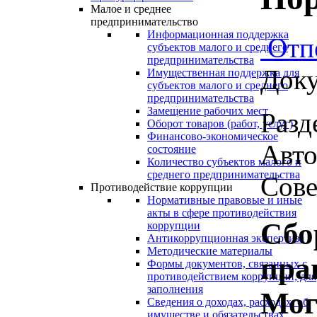
Малое и среднее
предпринимательство
Информационная поддержка
Отп
субъектов малого и среднего
предпринимательства
Доку
Имущественная поддержка для
субъектов малого и среднего
предпринимательства
Замещение рабочих мест
Разд
Оборот товаров (работ, услуг)
Финансово-экономическое
Авто
состояние
Количество субъектов малого и
среднего предпринимательства
Сове
Противодействие коррупции
Нормативные правовые и иные
акты в сфере противодействия
Сбо
коррупции
Антикоррупционная экспертиза
Методические материалы
пра
Формы документов, связанных с
противодействием коррупции, для
заполнения
Мог
Сведения о доходах, расходах, об
имуществе и обязательствах