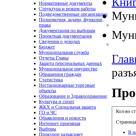
Книг
Нормативные документы
Структура и режим работы
Муни
Подведомственные организации
Полномочия, задачи, функции,
права
Документация по выборам
Муни
Проектная документация
Сведения о доходах
Бюджет
Муниципальная служба
Глав
Отчеты Главы
Защита персональных данных
разъя
Муниципальное имущество
Обращения граждан
Статистика
Нестационарные торговые
Про
объекты
Образование и Здравоохранение
Культура и спорт
ЖКХ и Социальная защита
Кол-во с
ГО и ЧС
Объявления и новости
Страница
Интернет приемная
Выборы
В н
Прокурор разъясняет