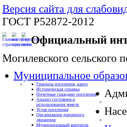
Версия сайта для слабов
ГОСТ Р52872-2012
Официальный инт
Могилевского сельского п
Муниципальное образо
Границы поселения, карта
Историческая справка
Адм
Почетные граждане поселения
Анализ состояния и
использования земель
Нас
Устав поселения
Организация дорожного
движения
Муниципальный контроль