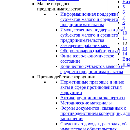
Наз
Малое и среднее
5
предпринимательство
6
Информационная поддержка
7
субъектов малого и среднего
8
предпринимательства
9
Имущественная поддержка для
10
субъектов малого и среднего
11
предпринимательства
12
Замещение рабочих мест
13
Оборот товаров (работ, услуг)
14
Финансово-экономическое
Впе
состояние
В к
Количество субъектов малого и
среднего предпринимательства
Противодействие коррупции
Нормативные правовые и иные
акты в сфере противодействия
коррупции
Антикоррупционная экспертиза
Методические материалы
Формы документов, связанных с
противодействием коррупции, для
заполнения
Сведения о доходах, расходах, об
имуществе и обязательствах