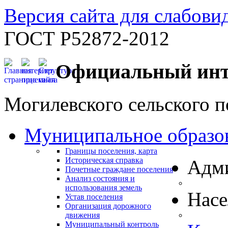
Версия сайта для слабов
ГОСТ Р52872-2012
Официальный инт
Могилевского сельского п
Муниципальное образо
Границы поселения, карта
Историческая справка
Адм
Почетные граждане поселения
Анализ состояния и
использования земель
Нас
Устав поселения
Организация дорожного
движения
Муниципальный контроль