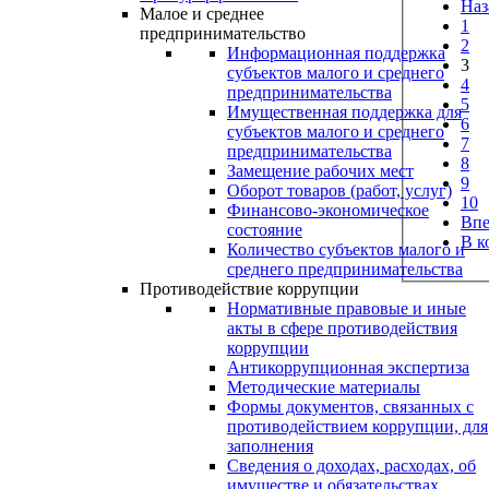
Наз
Малое и среднее
1
предпринимательство
2
Информационная поддержка
3
субъектов малого и среднего
4
предпринимательства
5
Имущественная поддержка для
6
субъектов малого и среднего
7
предпринимательства
8
Замещение рабочих мест
9
Оборот товаров (работ, услуг)
10
Финансово-экономическое
Впе
состояние
В к
Количество субъектов малого и
среднего предпринимательства
Противодействие коррупции
Нормативные правовые и иные
акты в сфере противодействия
коррупции
Антикоррупционная экспертиза
Методические материалы
Формы документов, связанных с
противодействием коррупции, для
заполнения
Сведения о доходах, расходах, об
имуществе и обязательствах