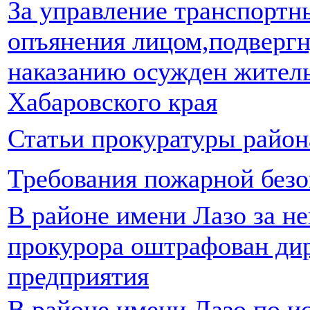
За управление транспортн
опъянения лицом,подверг
наказанию осужден житель
Хабаровского края
Статьи прокуратуры район
Требования пожарной без
В районе имени Лазо за н
прокурора оштрафован ди
предприятия
В районе имени Лазо по и