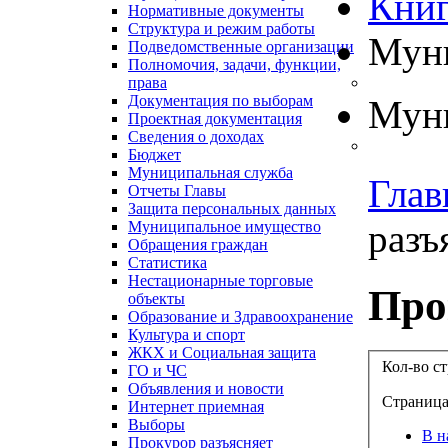
Книг
Нормативные документы
Структура и режим работы
Муни
Подведомственные организации
Полномочия, задачи, функции,
права
Документация по выборам
Муни
Проектная документация
Сведения о доходах
Бюджет
Муниципальная служба
Глав
Отчеты Главы
Защита персональных данных
разъя
Муниципальное имущество
Обращения граждан
Статистика
Нестационарные торговые
Про
объекты
Образование и Здравоохранение
Культура и спорт
ЖКХ и Социальная защита
Кол-во с
ГО и ЧС
Объявления и новости
Страница
Интернет приемная
Выборы
В н
Прокурор разъясняет