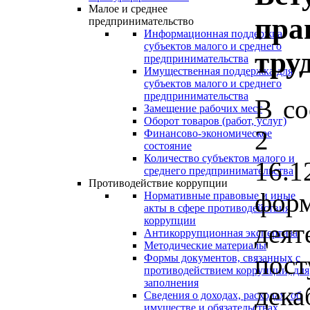
Малое и среднее
пра
предпринимательство
Информационная поддержка
субъектов малого и среднего
тру
предпринимательства
Имущественная поддержка для
субъектов малого и среднего
предпринимательства
В со
Замещение рабочих мест
Оборот товаров (работ, услуг)
2 Ф
Финансово-экономическое
состояние
Количество субъектов малого и
16.1
среднего предпринимательства
Противодействие коррупции
форм
Нормативные правовые и иные
акты в сфере противодействия
коррупции
дея
Антикоррупционная экспертиза
Методические материалы
пос
Формы документов, связанных с
противодействием коррупции, для
заполнения
дека
Сведения о доходах, расходах, об
имуществе и обязательствах