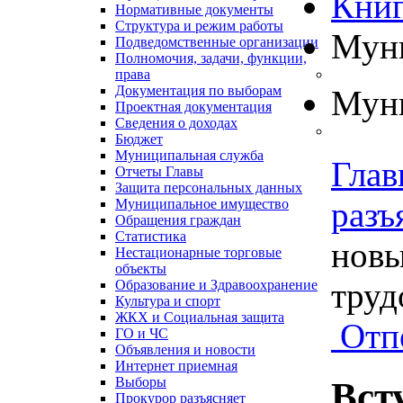
Книг
Нормативные документы
Структура и режим работы
Муни
Подведомственные организации
Полномочия, задачи, функции,
права
Документация по выборам
Муни
Проектная документация
Сведения о доходах
Бюджет
Муниципальная служба
Глав
Отчеты Главы
Защита персональных данных
разъ
Муниципальное имущество
Обращения граждан
Статистика
новы
Нестационарные торговые
объекты
труд
Образование и Здравоохранение
Культура и спорт
ЖКХ и Социальная защита
Отп
ГО и ЧС
Объявления и новости
Интернет приемная
Выборы
Вст
Прокурор разъясняет