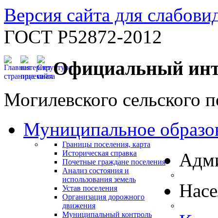
Версия сайта для слабов
ГОСТ Р52872-2012
Официальный инт
Могилевского сельского п
Муниципальное образо
Границы поселения, карта
Историческая справка
Адм
Почетные граждане поселения
Анализ состояния и
использования земель
Нас
Устав поселения
Организация дорожного
движения
Муниципальный контроль