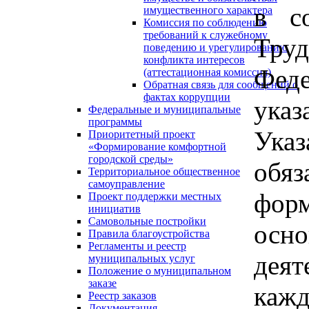
в с
имущественного характера
Комиссия по соблюдению
требований к служебному
Тру
поведению и урегулированию
конфликта интересов
Феде
(аттестационная комиссия)
Обратная связь для сообщений о
фактах коррупции
указ
Федеральные и муниципальные
программы
Ука
Приоритетный проект
«Формирование комфортной
городской среды»
обя
Территориальное общественное
самоуправление
форм
Проект поддержки местных
инициатив
Самовольные постройки
осн
Правила благоустройства
Регламенты и реестр
дея
муниципальных услуг
Положение о муниципальном
заказе
кажд
Реестр заказов
Документация