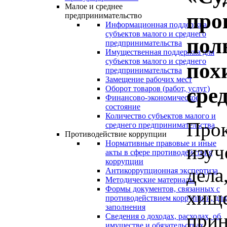
Малое и среднее
про
предпринимательство
Информационная поддержка
субъектов малого и среднего
пол
предпринимательства
Имущественная поддержка для
субъектов малого и среднего
пох
предпринимательства
Замещение рабочих мест
сре
Оборот товаров (работ, услуг)
Финансово-экономическое
состояние
Количество субъектов малого и
Про
среднего предпринимательства
Противодействие коррупции
Нормативные правовые и иные
изу
акты в сфере противодействия
коррупции
дел
Антикоррупционная экспертиза
Методические материалы
Формы документов, связанных с
хищ
противодействием коррупции, для
заполнения
при
Сведения о доходах, расходах, об
имуществе и обязательствах