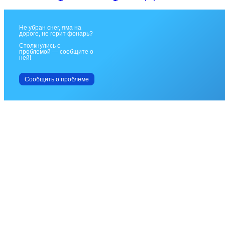
Не убран снег, яма на
дороге, не горит фонарь?
Столкнулись с
проблемой — сообщите о
ней!
Сообщить о проблеме