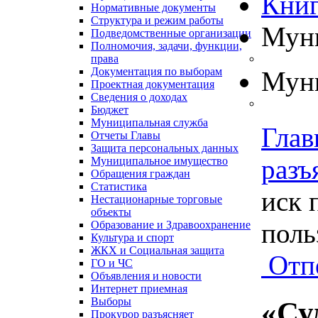
Книг
Нормативные документы
Структура и режим работы
Муни
Подведомственные организации
Полномочия, задачи, функции,
права
Документация по выборам
Муни
Проектная документация
Сведения о доходах
Бюджет
Муниципальная служба
Глав
Отчеты Главы
Защита персональных данных
разъ
Муниципальное имущество
Обращения граждан
Статистика
иск 
Нестационарные торговые
объекты
поль
Образование и Здравоохранение
Культура и спорт
ЖКХ и Социальная защита
Отп
ГО и ЧС
Объявления и новости
Интернет приемная
Выборы
«Су
Прокурор разъясняет