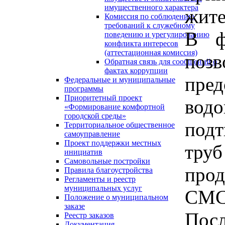
имущественного характера
жите
Комиссия по соблюдению
требований к служебному
В ф
поведению и урегулированию
конфликта интересов
(аттестационная комиссия)
поз
Обратная связь для сообщений о
фактах коррупции
пре
Федеральные и муниципальные
программы
Приоритетный проект
водо
«Формирование комфортной
городской среды»
подт
Территориальное общественное
самоуправление
Проект поддержки местных
труб
инициатив
Самовольные постройки
прод
Правила благоустройства
Регламенты и реестр
муниципальных услуг
СМС
Положение о муниципальном
заказе
Пос
Реестр заказов
Документация