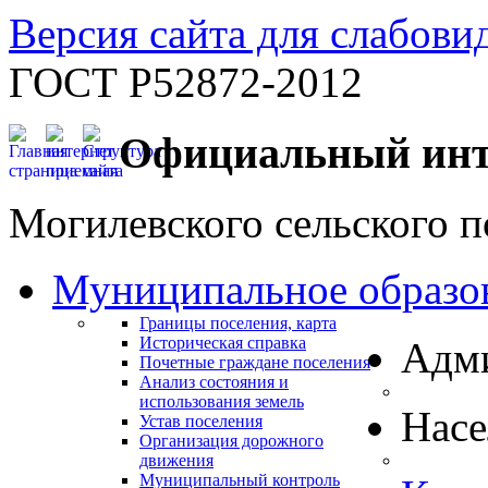
Версия сайта для слабов
ГОСТ Р52872-2012
Официальный инт
Могилевского сельского п
Муниципальное образо
Границы поселения, карта
Историческая справка
Адм
Почетные граждане поселения
Анализ состояния и
использования земель
Нас
Устав поселения
Организация дорожного
движения
Муниципальный контроль