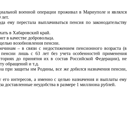
циальной военной операции проживал в Мариуполе и являлся
 лет.
да ему перестала выплачиваться пенсия по законодательству
хать в Хабаровский край.
т в качестве добровольца.
 целью возобновления пенсии.
ичинам – в связи с недостижением пенсионного возраста (в
 пенсии лишь с 63 лет без учета особенностей применения
ториях до принятия их в состав Российской Федерации), не
ту обращений и т.д.
ына при защиты им Родины, все же добился назначения пенсии,
у его интересов, а именно с целью назначения и выплаты ему
а за доставленные неудобства в размере 1 миллиона рублей.