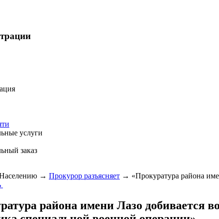
страции
ация
яти
ьные услуги
ьный заказ
Населению
→
Прокурор разъясняет
→
«Прокуратура района име
ь
ратура района имени Лазо добивается в
ика специальной военной операции»