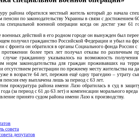
уру района обратился местный житель который до начала спе
м пенсии по законодательству Украины в связи с достижением 60
ла специальной военной операции когда он достиг уже 61 го
 военных действий в его родном городе он вынужден был перее
щем получил гражданство Российской Федерации и убыл на фрон
и с фронта он обратился в органы Социального фонда России с
 протяжении более трех лет получал отказы по различным пр
м случае гражданину указывалось на возможность получения
м норм законодательства для граждан проживавших на терри
и отсутствием регистрации по прежнему месту жительства на да
уже в возрасте 64 лет, пережив ещё одну трагедию – утрату с
я пенсия ему выплачена лишь за период с 63 лет.
этим прокуратура района имени Лазо обратилась в суд в защит
 года (за период с 61 до 63 лет) и компенсации морального вред
явление принято судом района имени Лазо к производству.
татов
ль совета
совета депутатов