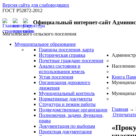
Версия сайта для слабовидящих
ГОСТ Р52872-2012
Официальный интернет-сайт Админи
Могилевского сельского поселения
Муниципальное образование
Границы поселения, карта
Историческая справка
Администр
Почетные граждане поселения
Анализ состояния и
Населению
использования земель
Устав поселения
Книга Пам
Организация дорожного
Муниципал
движения
Муниципальный контроль
Муниципал
Нормативные документы
Структура и режим работы
Главная
→
Подведомственные организации
Отпечатат
Полномочия, задачи, функции,
права
«Проку
Документация по выборам
Проектная документация
участн