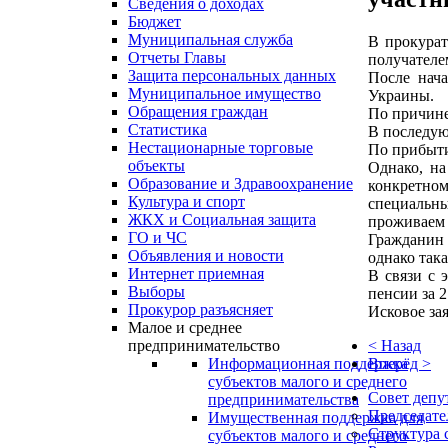
Сведения о доходах
Бюджет
Муниципальная служба
В прокурат
Отчеты Главы
получателе
Защита персональных данных
После нача
Муниципальное имущество
Украины.
Обращения граждан
По причине
Статистика
В последую
Нестационарные торговые
По прибыти
объекты
Однако, на
Образование и Здравоохранение
конкретно
Культура и спорт
специальны
ЖКХ и Социальная защита
проживаем 
ГО и ЧС
Гражданин 
Объявления и новости
однако така
Интернет приемная
В связи с 
Выборы
пенсии за 2
Прокурор разъясняет
Исковое за
Малое и среднее
< Назад
предпринимательство
Вперёд >
Информационная поддержка
субъектов малого и среднего
Совет депу
предпринимательства
Председате
Имущественная поддержка для
Структура 
субъектов малого и среднего