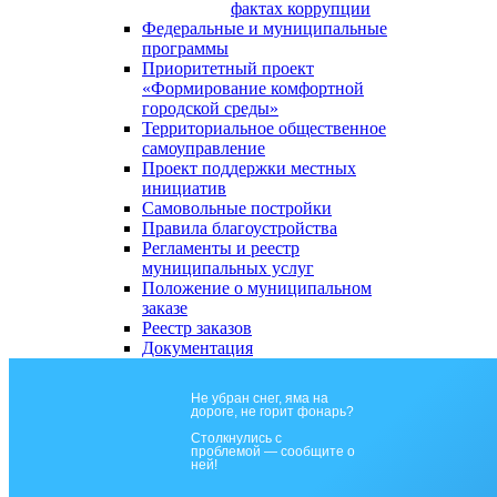
фактах коррупции
Федеральные и муниципальные
программы
Приоритетный проект
«Формирование комфортной
городской среды»
Территориальное общественное
самоуправление
Проект поддержки местных
инициатив
Самовольные постройки
Правила благоустройства
Регламенты и реестр
муниципальных услуг
Положение о муниципальном
заказе
Реестр заказов
Документация
Не убран снег, яма на
дороге, не горит фонарь?
Столкнулись с
проблемой — сообщите о
ней!