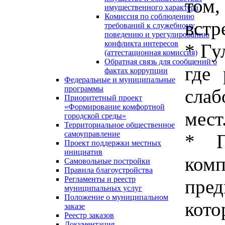
том
имущественного характера
Комиссия по соблюдению
встр
требований к служебному
поведению и урегулированию
конфликта интересов
* Гу
(аттестационная комиссия)
Обратная связь для сообщений о
где 
фактах коррупции
Федеральные и муниципальные
программы
сла
Приоритетный проект
«Формирование комфортной
мест
городской среды»
Территориальное общественное
самоуправление
* Г
Проект поддержки местных
инициатив
комп
Самовольные постройки
Правила благоустройства
Регламенты и реестр
пред
муниципальных услуг
Положение о муниципальном
кото
заказе
Реестр заказов
Документация