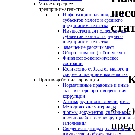
Малое и среднее
нес
предпринимательство
Информационная поддержка
субъектов малого и среднего
ста
предпринимательства
Имущественная поддержка для
субъектов малого и среднего
предпринимательства
Замещение рабочих мест
Оборот товаров (работ, услуг)
Финансово-экономическое
состояние
Количество субъектов малого и
среднего предпринимательства
К
Противодействие коррупции
Нормативные правовые и иные
акты в сфере противодействия
коррупции
Антикоррупционная экспертиза
Методические материалы
* О
Формы документов, связанных с
противодействием коррупции, для
пре
заполнения
Сведения о доходах, расходах, об
имуществе и обязательствах