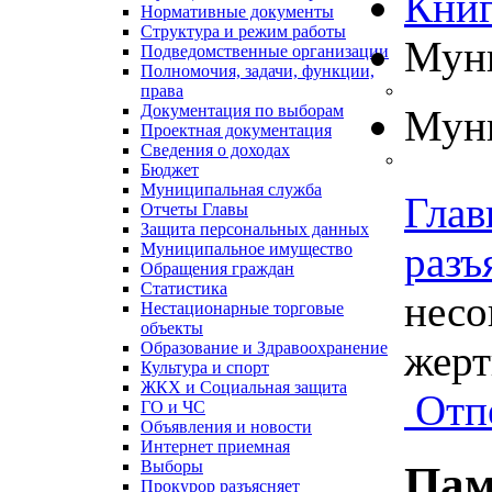
Книг
Нормативные документы
Структура и режим работы
Муни
Подведомственные организации
Полномочия, задачи, функции,
права
Документация по выборам
Муни
Проектная документация
Сведения о доходах
Бюджет
Муниципальная служба
Глав
Отчеты Главы
Защита персональных данных
разъ
Муниципальное имущество
Обращения граждан
Статистика
несо
Нестационарные торговые
объекты
жерт
Образование и Здравоохранение
Культура и спорт
ЖКХ и Социальная защита
Отп
ГО и ЧС
Объявления и новости
Интернет приемная
Выборы
Пам
Прокурор разъясняет