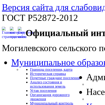
Версия сайта для слабов
ГОСТ Р52872-2012
Официальный инт
Могилевского сельского п
Муниципальное образо
Границы поселения, карта
Историческая справка
Адм
Почетные граждане поселения
Анализ состояния и
использования земель
Нас
Устав поселения
Организация дорожного
движения
Муниципальный контроль