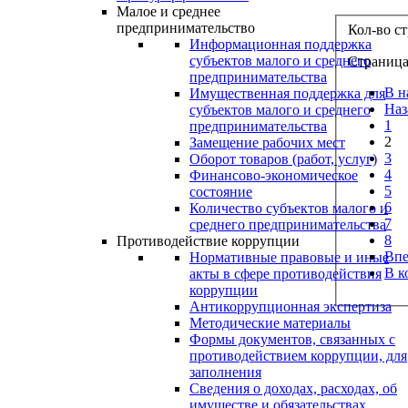
Малое и среднее
предпринимательство
Кол-во с
Информационная поддержка
субъектов малого и среднего
Страница 
предпринимательства
В н
Имущественная поддержка для
Наз
субъектов малого и среднего
1
предпринимательства
2
Замещение рабочих мест
3
Оборот товаров (работ, услуг)
4
Финансово-экономическое
5
состояние
6
Количество субъектов малого и
7
среднего предпринимательства
8
Противодействие коррупции
Впе
Нормативные правовые и иные
В к
акты в сфере противодействия
коррупции
Антикоррупционная экспертиза
Методические материалы
Формы документов, связанных с
противодействием коррупции, для
заполнения
Сведения о доходах, расходах, об
имуществе и обязательствах