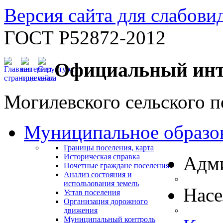
Версия сайта для слабов
ГОСТ Р52872-2012
Официальный инт
Могилевского сельского п
Муниципальное образо
Границы поселения, карта
Историческая справка
Адм
Почетные граждане поселения
Анализ состояния и
использования земель
Нас
Устав поселения
Организация дорожного
движения
Муниципальный контроль