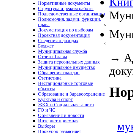
Книг
Нормативные документы
Структура и режим работы
Муни
Подведомственные организации
Полномочия, задачи, функции,
права
Документация по выборам
Муни
Проектная документация
Сведения о доходах
Бюджет
Муниципальная служба
→
А
Отчеты Главы
Защита персональных данных
доку
Муниципальное имущество
Обращения граждан
Статистика
Нестационарные торговые
Нор
объекты
Образование и Здравоохранение
Культура и спорт
ЖКХ и Социальная защита
ГО и ЧС
Объявления и новости
Интернет приемная
му
Выборы
Прокурор разъясняет