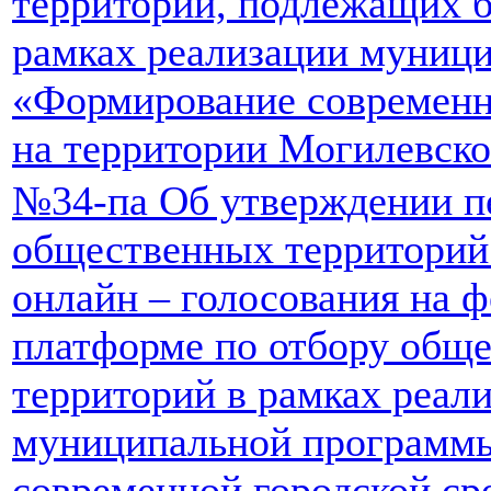
территорий, подлежащих б
рамках реализации муниц
«Формирование современн
на территории Могилевско
№34-па Об утверждении п
общественных территорий
онлайн – голосования на 
платформе по отбору общ
территорий в рамках реал
муниципальной программ
современной городской ср