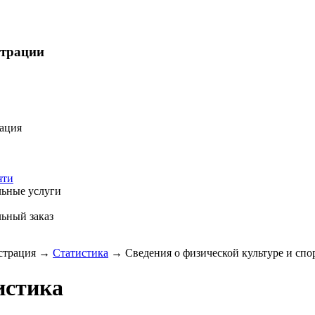
страции
ация
яти
ьные услуги
ьный заказ
трация
→
Статистика
→
Сведения о физической культуре и спорт
истика