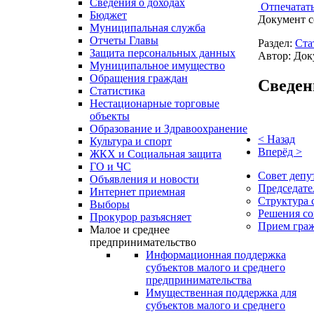
Сведения о доходах
Отпечатат
Бюджет
Документ с
Муниципальная служба
Отчеты Главы
Раздел:
Ста
Защита персональных данных
Автор: Док
Муниципальное имущество
Обращения граждан
Сведен
Статистика
Нестационарные торговые
объекты
Образование и Здравоохранение
< Назад
Культура и спорт
Вперёд >
ЖКХ и Социальная защита
ГО и ЧС
Совет депу
Объявления и новости
Председате
Интернет приемная
Структура 
Выборы
Решения со
Прокурор разъясняет
Прием гра
Малое и среднее
предпринимательство
Информационная поддержка
субъектов малого и среднего
предпринимательства
Имущественная поддержка для
субъектов малого и среднего