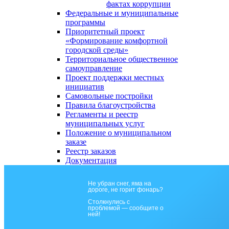
фактах коррупции
Федеральные и муниципальные
программы
Приоритетный проект
«Формирование комфортной
городской среды»
Территориальное общественное
самоуправление
Проект поддержки местных
инициатив
Самовольные постройки
Правила благоустройства
Регламенты и реестр
муниципальных услуг
Положение о муниципальном
заказе
Реестр заказов
Документация
Не убран снег, яма на
дороге, не горит фонарь?
Столкнулись с
проблемой — сообщите о
ней!