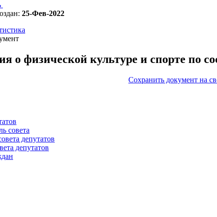
ь
оздан:
25-Фев-2022
тистика
умент
ия о физической культуре и спорте по сос
Сохранить документ на с
татов
ль совета
совета депутатов
вета депутатов
ждан