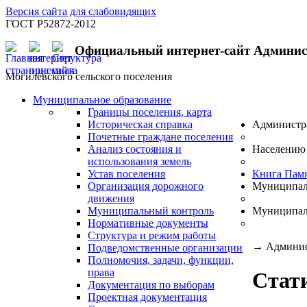
Версия сайта для слабовидящих
ГОСТ Р52872-2012
Официальный интернет-сайт Админи
Могилевского сельского поселения
Муниципальное образование
Границы поселения, карта
Историческая справка
Администр
Почетные граждане поселения
Анализ состояния и
Населению
использования земель
Устав поселения
Книга Пам
Организация дорожного
Муниципал
движения
Муниципальный контроль
Муниципал
Нормативные документы
Структура и режим работы
→
Админис
Подведомственные организации
Полномочия, задачи, функции,
права
Стат
Документация по выборам
Проектная документация