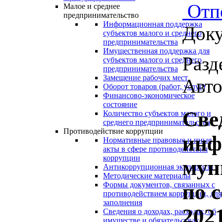
Отп
Малое и среднее
предпринимательство
Информационная поддержка
Доку
субъектов малого и среднего
предпринимательства
Имущественная поддержка для
Разд
субъектов малого и среднего
предпринимательства
Замещение рабочих мест
Авто
Оборот товаров (работ, услуг)
Финансово-экономическое
состояние
Све
Количество субъектов малого и
среднего предпринимательства
Противодействие коррупции
инф
Нормативные правовые и иные
акты в сфере противодействия
коррупции
мун
Антикоррупционная экспертиза
Методические материалы
по 
Формы документов, связанных с
противодействием коррупции, для
заполнения
202
Сведения о доходах, расходах, об
имуществе и обязательствах