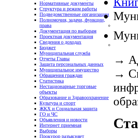
Книг
Нормативные документы
Структура и режим работы
Муни
Подведомственные организации
Полномочия, задачи, функции,
права
Документация по выборам
Муни
Проектная документация
Сведения о доходах
Бюджет
Муниципальная служба
→
А
Отчеты Главы
Защита персональных данных
→
С
Муниципальное имущество
Обращения граждан
Статистика
инфр
Нестационарные торговые
объекты
обра
Образование и Здравоохранение
Культура и спорт
ЖКХ и Социальная защита
ГО и ЧС
Ста
Объявления и новости
Интернет приемная
Выборы
Прокурор разъясняет