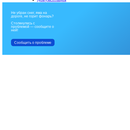
Не убран снег, яма на
дороге, не горит фонарь?
Столкнулись с
проблемой — сообщите о
ней!
Сообщить о проблеме