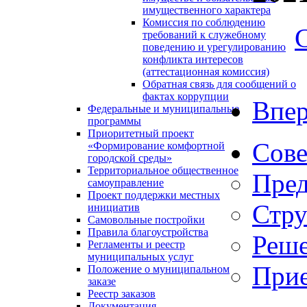
имущественного характера
Комиссия по соблюдению
требований к служебному
поведению и урегулированию
конфликта интересов
(аттестационная комиссия)
Обратная связь для сообщений о
фактах коррупции
Впер
Федеральные и муниципальные
программы
Приоритетный проект
Сове
«Формирование комфортной
городской среды»
Территориальное общественное
Пред
самоуправление
Проект поддержки местных
Стру
инициатив
Самовольные постройки
Правила благоустройства
Реше
Регламенты и реестр
муниципальных услуг
Прие
Положение о муниципальном
заказе
Реестр заказов
Документация