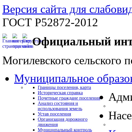
Версия сайта для слабов
ГОСТ Р52872-2012
Официальный инт
Могилевского сельского п
Муниципальное образо
Границы поселения, карта
Историческая справка
Адм
Почетные граждане поселения
Анализ состояния и
использования земель
Нас
Устав поселения
Организация дорожного
движения
Муниципальный контроль